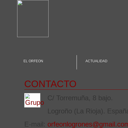
EL ORFEON
ACTUALIDAD
CONTACTO
C/ Torremuña, 8 bajo.
Logroño (La Rioja). Españ
E-mail:
orfeonlogrones@gmail.co