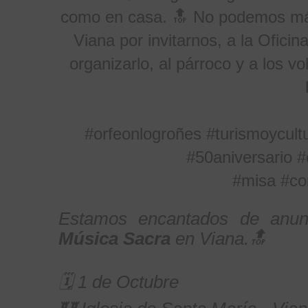
como en casa. 🔝
No podemos más
Viana por invitarnos, a la Ofici
organizarlo, al párroco y a los vo
#orfeonlogroñes
#turismoycult
#50aniversario
#
#misa
#co
Estamos encantados de anun
Música Sacra
en Viana.🔝
🗓 1 de Octubre