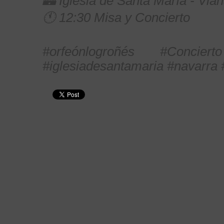
🏰 Iglesia de Santa María - Via
🕚 12:30 Misa y Concierto
#orfeónlogroñés
#Concierto
#iglesiadesantamaria
#navarra