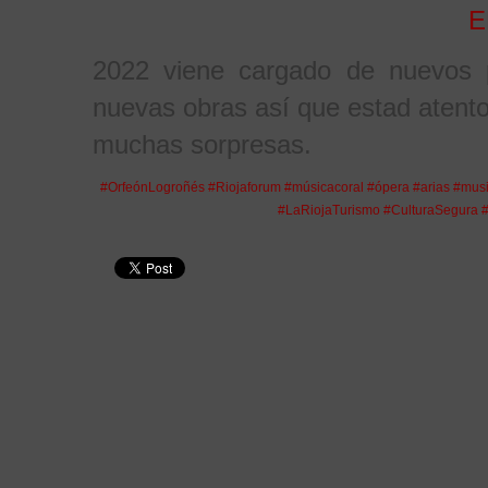
E
2022 viene cargado de nuevos 
nuevas obras así que estad atento
muchas sorpresas.
#OrfeónLogroñés
#Riojaforum
#músicacoral
#ópera
#arias
#mus
#LaRiojaTurismo
#CulturaSegura
#